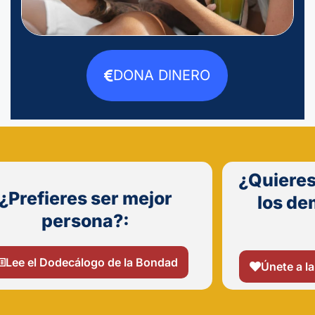
DONA DINERO
¿Quieres
¿Prefieres ser mejor
los de
persona?:
Lee el Dodecálogo de la Bondad
Únete a la