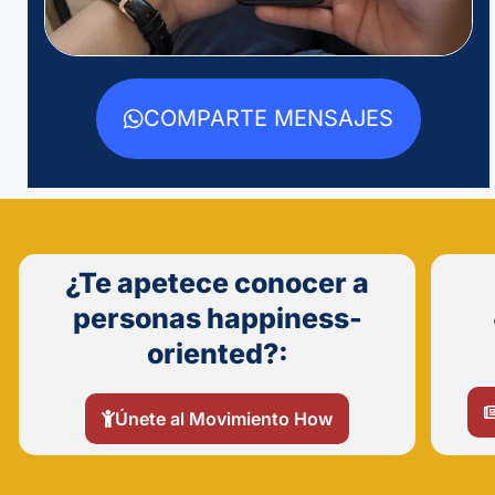
COMPARTE MENSAJES
¿Te apetece conocer a
personas happiness-
oriented?:
Únete al Movimiento How