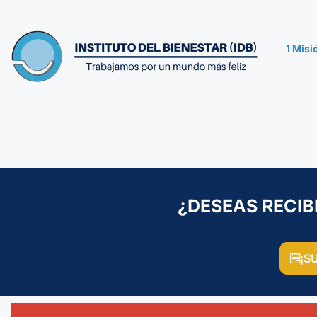
1 Mis
¿DESEAS RECIB
¡S