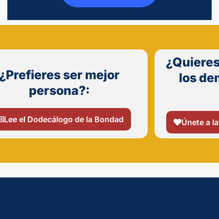
¿Quieres
¿Prefieres ser mejor
los de
persona?:
Lee el Dodecálogo de la Bondad
Únete a la