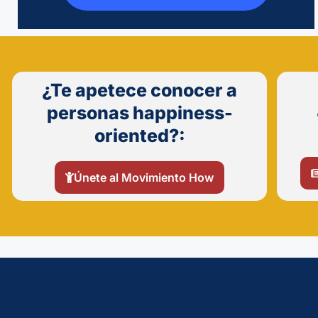
¿Te apetece conocer a
personas happiness-
oriented?:
Únete al Movimiento How