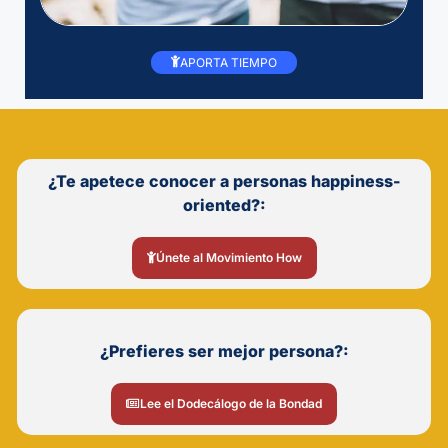
APORTA TIEMPO
¿Te apetece conocer a personas happiness-
oriented?:
Únete al Movimiento How
¿Prefieres ser mejor persona?:
Lee el Dodecálogo de la Bondad