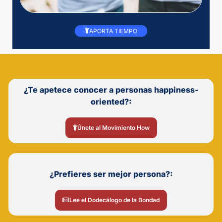
APORTA TIEMPO
¿Te apetece conocer a personas happiness-
oriented?:
Únete al Movimiento How
¿Prefieres ser mejor persona?:
Lee el Dodecálogo de la Bondad