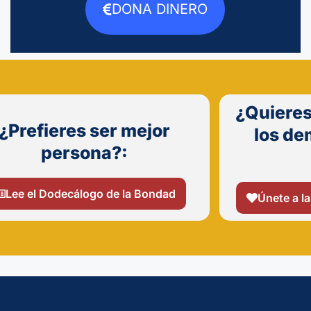
DONA DINERO
¿Quieres
¿Prefieres ser mejor
los de
persona?:
Lee el Dodecálogo de la Bondad
Únete a la