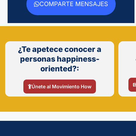
COMPARTE MENSAJES
¿Te apetece conocer a
personas happiness-
oriented?:
Únete al Movimiento How