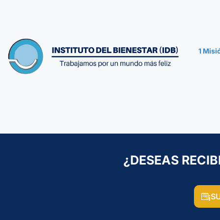
1 Mis
¿DESEAS RECIB
¡S