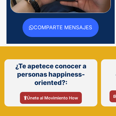
COMPARTE MENSAJES
¿Te apetece conocer a
personas happiness-
oriented?:
Únete al Movimiento How