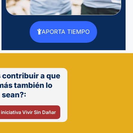
APORTA TIEMPO
 contribuir a que
más también lo
sean?:
 iniciativa Vivir Sin Dañar