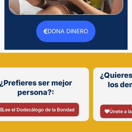
DONA DINERO
¿Quieres
¿Prefieres ser mejor
los de
persona?:
Lee el Dodecálogo de la Bondad
Únete a la