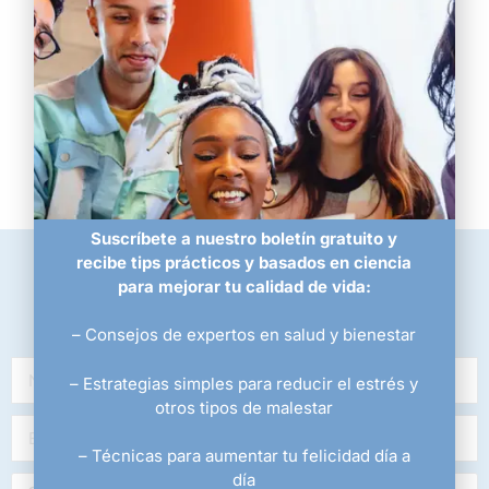
Naturaleza
Espiritualidad
Otras necesidades
Suscríbete a nuestro boletín gratuito y
recibe tips prácticos y basados en ciencia
para mejorar tu calidad de vida:
Regístrate para recibir más información
– Consejos de expertos en salud y bienestar
– Estrategias simples para reducir el estrés y
otros tipos de malestar
– Técnicas para aumentar tu felicidad día a
día