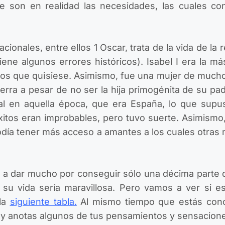
ue son en realidad las necesidades, las cuales c
onales, entre ellos 1 Oscar, trata de la vida de la re
ne algunos errores históricos). Isabel I era la má
ujos que quisiese. Asimismo, fue una mujer de mucho
rra a pesar de no ser la hija primogénita de su pad
ial en aquella época, que era España, lo que supu
éxitos eran improbables, pero tuvo suerte. Asimismo,
odía tener más acceso a amantes a los cuales otras
 a dar mucho por conseguir sólo una décima parte d
su vida sería maravillosa. Pero vamos a ver si es
 la
siguiente tabla
.
Al mismo tiempo que estás conce
 y anotas algunos de tus pensamientos y sensacion