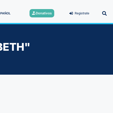
Donativos
SPAÑOL
Registrate
BETH"