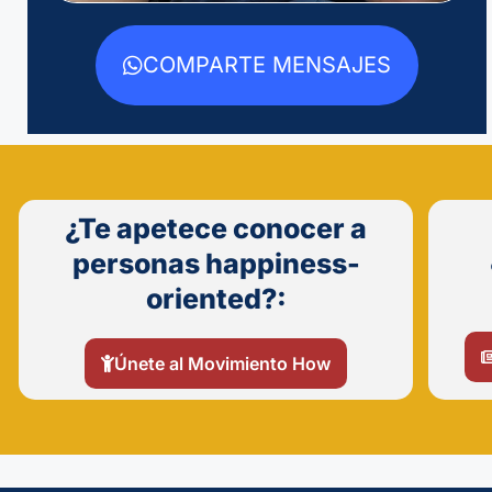
COMPARTE MENSAJES
¿Te apetece conocer a
personas happiness-
oriented?:
Únete al Movimiento How