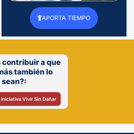
APORTA TIEMPO
 contribuir a que
más también lo
sean?:
 iniciativa Vivir Sin Dañar