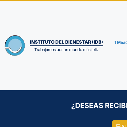
1 Mis
¿DESEAS RECIB
¡S