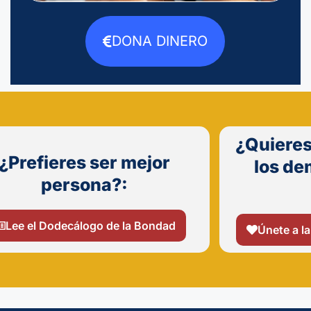
DONA DINERO
¿Quieres
¿Prefieres ser mejor
los de
persona?:
Lee el Dodecálogo de la Bondad
Únete a la