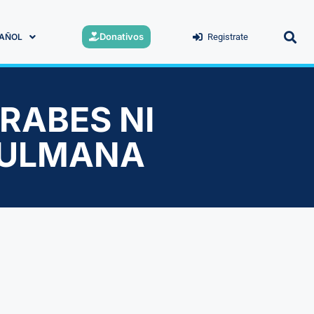
Donativos
AÑOL
Registrate
RABES NI
SULMANA