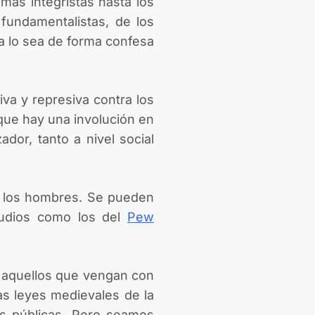
más integristas hasta los
fundamentalistas, de los
ya lo sea de forma confesa
va y represiva contra los
que hay una involución en
dor, tanto a nivel social
e los hombres. Se pueden
tudios como los del
Pew
 aquellos que vengan con
as leyes medievales de la
as públicas. Pero seamos