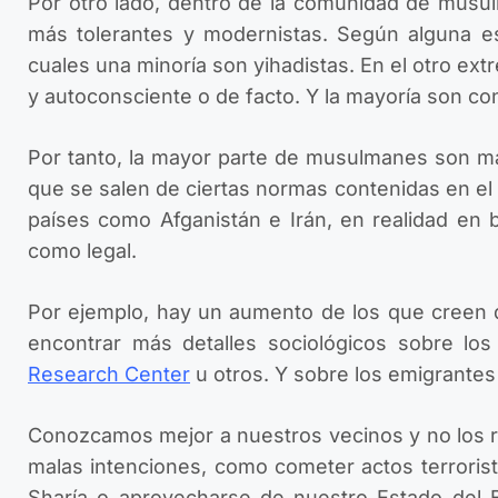
Por otro lado, dentro de la comunidad de musul
más tolerantes y modernistas. Según alguna es
cuales una minoría son yihadistas. En el otro ex
y autoconsciente o de facto. Y la mayoría son c
Por tanto, la mayor parte de musulmanes son ma
que se salen de ciertas normas contenidas en el
países como Afganistán e Irán, en realidad en 
como legal.
Por ejemplo, hay un aumento de los que creen 
encontrar más detalles sociológicos sobre l
Research Center
u otros. Y sobre los emigrante
Conozcamos mejor a nuestros vecinos y no los 
malas intenciones, como cometer actos terrorist
Sharía o aprovecharse de nuestro Estado del Bi