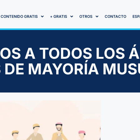
CONTENIDO GRATIS
+ GRATIS
OTROS
CONTACTO
ESP
S A TODOS LOS Á
S DE MAYORÍA MU