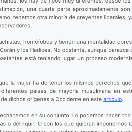
manes, los hay de tipos muy diferentes, desde los 
timación, una cuarta parte aproximadamente son 
tremo, tenemos otra minoría de creyentes liberales, 
onservadores.
chistas, homófobos y tienen una mentalidad opresi
 Corán y los Hadices. No obstante, aunque parezca 
bastantes está teniendo lugar un proceso moderniza
que la mujer ha de tener los mismos derechos qu
os diferentes países de mayoría musulmana en es
s de dichos orígenes a Occidente en este
artículo
.
rechacemos en su conjunto. Lo podemos hacer con
as o delinquir. O con los que quieran imponernos l
enestar, viviendo sin trabajar gracias a las ayud