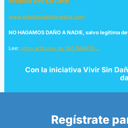
iniciativa Vivir Sin Dañar
www.institutodelbienestar.com
NO HAGAMOS DAÑO A NADIE, salvo legítima def
Lee:
otros artículos de ¡NO DAÑES!…
Con la
iniciativa Vivir Sin Da
da
Regístrate pa