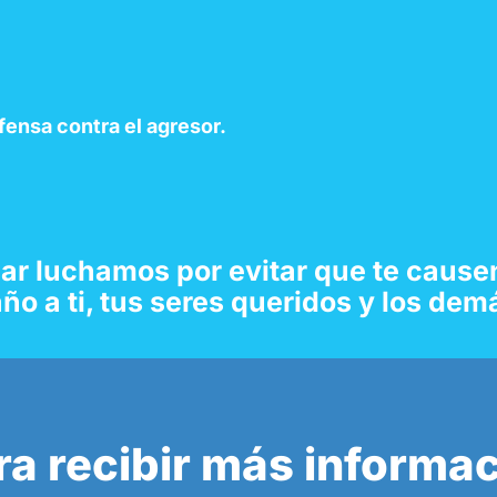
ensa contra el
agr
eso
r
.
ñar
luchamos por evitar que te causen
ño a ti, tus seres queridos y los dem
ra recibir más informa