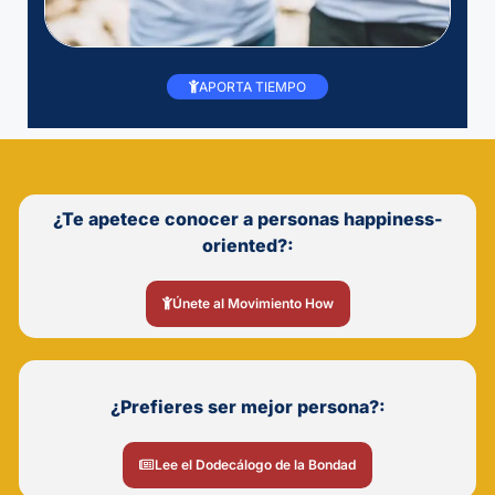
APORTA TIEMPO
¿Te apetece conocer a personas happiness-
oriented?:
Únete al Movimiento How
¿Prefieres ser mejor persona?:
Lee el Dodecálogo de la Bondad